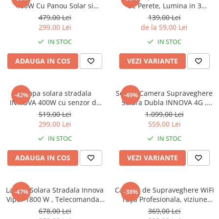
400W Cu Panou Solar si
de Perete, Lumina in 3
telecomanda, IP66 + Cadou
Directii, Mullticolor/Alb
479,00 Lei
139,00 Lei
Surpriza
rece/Alb Cald
299,00 Lei
de la 59,00 Lei
IN STOC
IN STOC
ADAUGA IN COS
VEZI VARIANTE
Lampa solara stradala
Set 2 x Camera Supraveghere
-42%
-49%
INNOVA 400W cu senzor de
Solara Dubla INNOVA 4G ,
lumina si panou separat, IP66
6MP , Full HD, PTZ 360°,
519,00 Lei
1.099,00 Lei
+ Cadou Surpriza
baterie 12000mAh, 3 ani
299,00 Lei
559,00 Lei
garantie
IN STOC
IN STOC
ADAUGA IN COS
VEZI VARIANTE
Lampa Solara Stradala Innova
Camera de Supraveghere WiFi
-47%
-38%
Viper 1800 W , Telecomanda ,
Tuya Profesionala, viziune
IP67 , Senzor de Miscare ,
color pe timp de noapte, IP66,
678,00 Lei
369,00 Lei
Senzor de Lumina
audio bidirectional, tracking