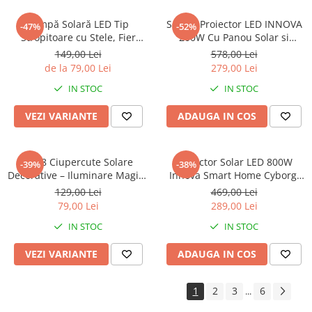
Lampă Solară LED Tip
Set 2 x Proiector LED INNOVA
-47%
-52%
Stropitoare cu Stele, Fier
200W Cu Panou Solar si
Forjat, Design Retro, Proiecție
telecomanda, IP66 + Cadou
149,00 Lei
578,00 Lei
Lumină Caldă, IP65, 80 cm
Surpriza
de la 79,00 Lei
279,00 Lei
IN STOC
IN STOC
VEZI VARIANTE
ADAUGA IN COS
Set 8 Ciupercute Solare
Proiector Solar LED 800W
-39%
-38%
Decorative – Iluminare Magica
Innova Smart Home Cyborg,
pentru Gradina Ta
IP67, Panou Solar 35x35 cm și
129,00 Lei
469,00 Lei
Telecomandă
79,00 Lei
289,00 Lei
IN STOC
IN STOC
VEZI VARIANTE
ADAUGA IN COS
1
2
3
6
...