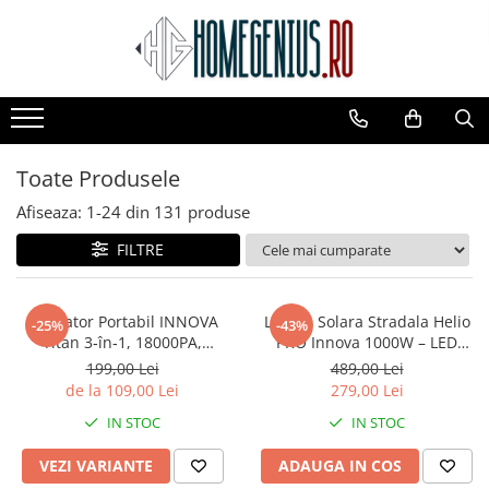
CAMERE SUPRAVEGHERE
LAMPI SOLARE
CASA SI GRADINA
Camere IP WIFI Interior
Lampi Solare Stradale
Decoratiuni Solare Gradina
Camere IP WIFI Exterior
Lampi Solare Decorative
Veioze si Lampi
Toate Produsele
Camere Supraveghere Solare
Produse Pentru Casa
Scule Si Accesorii
Afiseaza:
1-
24
din
131
produse
sanatate si ingrijire
FILTRE
Aspirator Portabil INNOVA
Lampa Solara Stradala Helio
-25%
-43%
Titan 3‑în‑1, 18000PA,
PRO Innova 1000W – LED
Reîncărcabil, Suflare &
80 000 lm, Senzor Miscare,
199,00 Lei
489,00 Lei
Absorbție, Ideal Casă, Mașină,
Senzor Lumina IP66,
de la 109,00 Lei
279,00 Lei
Birou
Telecomanda & Suport
IN STOC
IN STOC
Prindere + Cadou Surpriza
VEZI VARIANTE
ADAUGA IN COS