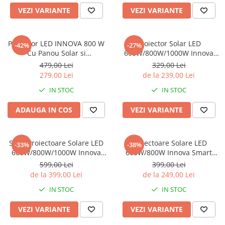
VEZI VARIANTE
VEZI VARIANTE
Proiector LED INNOVA 800 W
Proiector Solar LED
-42%
-27%
Cu Panou Solar si
600W/800W/1000W Innova
telecomanda, IP66 + Cadou
Smart Home Cyborg, IP67,
479,00 Lei
329,00 Lei
Surpriza
Panou Solar 35x29 cm și
279,00 Lei
de la 239,00 Lei
Telecomandă
IN STOC
IN STOC
ADAUGA IN COS
VEZI VARIANTE
Set 2 Proiectoare Solare LED
Proiectoare Solare LED
-33%
-38%
600W/800W/1000W Innova
600W/800W Innova Smart
Smart Home Cyborg, IP67,
Home Hall, IP67, Panouri
599,00 Lei
399,00 Lei
Panou Solar și Telecomandă
Solare 45x35 cm și
de la 399,00 Lei
de la 249,00 Lei
Telecomenzi
IN STOC
IN STOC
VEZI VARIANTE
VEZI VARIANTE