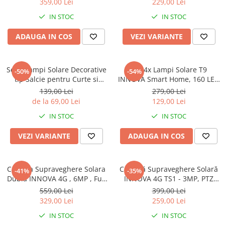
359,00 Lei
229,00 Lei
inteligent
IN STOC
IN STOC
ADAUGA IN COS
VEZI VARIANTE
Set 2 Lampi Solare Decorative
Set 4x Lampi Solare T9
-50%
-54%
tip Salcie pentru Curte si
INNOVA Smart Home, 160 LED
Gradina, 120 LED-uri, Lumina
COB, 8 Cadrane, Senzor
139,00 Lei
279,00 Lei
Calda/Rece/Multicolor
Miscare, Panou Detașabil,
de la 69,00 Lei
129,00 Lei
IP66 + Telecomandă, Cadou +
IN STOC
IN STOC
Garanție 3 Ani
VEZI VARIANTE
ADAUGA IN COS
Camera Supraveghere Solara
Cameră Supraveghere Solară
-41%
-35%
Dubla INNOVA 4G , 6MP , Full
INNOVA 4G TS1 - 3MP, PTZ
HD, PTZ 360°, baterie
355°, Night Vision Color,
559,00 Lei
399,00 Lei
12000mAh, vedere nocturna,
Audio Bidirecțional, Alarmă,
329,00 Lei
259,00 Lei
audio bidirectional, O-KAM
O-Kam Pro
IN STOC
IN STOC
PRO, 3 ani garantie