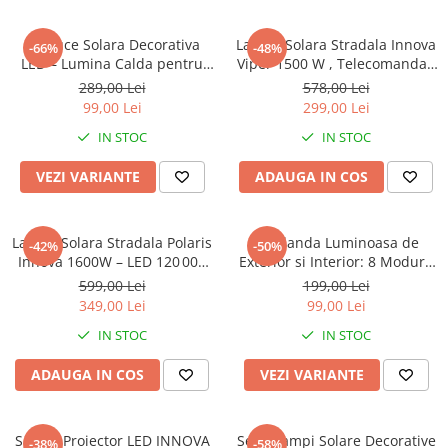
✝️ Cruce Solara Decorativa
Lampa Solara Stradala Innova
-66%
-48%
LED – Lumina Calda pentru
Viper 1500 W , Telecomanda ,
Comemorare si Liniste
IP67 , Senzor de Miscare ,
289,00 Lei
578,00 Lei
Senzor de Lumina
99,00 Lei
299,00 Lei
IN STOC
IN STOC
VEZI VARIANTE
ADAUGA IN COS
Lampa Solara Stradala Polaris
Ghirlanda Luminoasa de
-42%
-50%
Innova 1600W – LED 120 000
Exterior si Interior: 8 Moduri,
lm, Senzor Lumina/Miscare si
Interconectabila (Variante
599,00 Lei
199,00 Lei
Telecomanda, IP66 & Suport
220V / Panou Solar) 10m |
349,00 Lei
99,00 Lei
Prindere+Cadou Surpriza
20m | 30m
IN STOC
IN STOC
ADAUGA IN COS
VEZI VARIANTE
Set 2 x Proiector LED INNOVA
Set 2 Lampi Solare Decorative
-38%
-58%