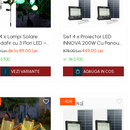
4 x Lampi Solare
Set 4 x Proiector LED
dafir cu 3 Flori LED –
INNOVA 200W Cu Panou
or Elegant de
Solar si telecomanda,
de la 89,00 Lei
449,00 Lei
0 Lei
878,00 Lei
ina, Tarus si Panou
IP66 + Cadou Surpriza
 STOC
IN STOC
r
VEZI VARIANTE
ADAUGA IN COS
-40%