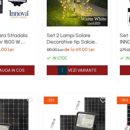
ra Stradala
Set 2 Lampi Solare
Set 
r 1800 W ,
Decorative tip Salcie
INN
a , IP67 ,
pentru Curte si Gradina,
LED
,00 Lei
de la 69,00 Lei
139,00 Lei
279,0
Miscare ,
120 LED-uri, Lumina
Sen
IN STOC
IN
 Lumina
Calda/Rece/Multicolor
Deta
Tel
AUGA IN COS
VEZI VARIANTE
Gara
-33%
-38%