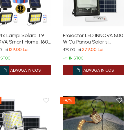
4x Lampi Solare T9
Proiector LED INNOVA 800
OVA Smart Home, 160
W Cu Panou Solar si
 COB, 8 Cadrane,
telecomanda, IP66 +
129,00 Lei
279,00 Lei
0 Lei
479,00 Lei
zor Miscare, Panou
Cadou Surpriza
 STOC
IN STOC
șabil, IP66 +
ecomandă, Cadou +
ADAUGA IN COS
ADAUGA IN COS
nție 3 Ani
-47%