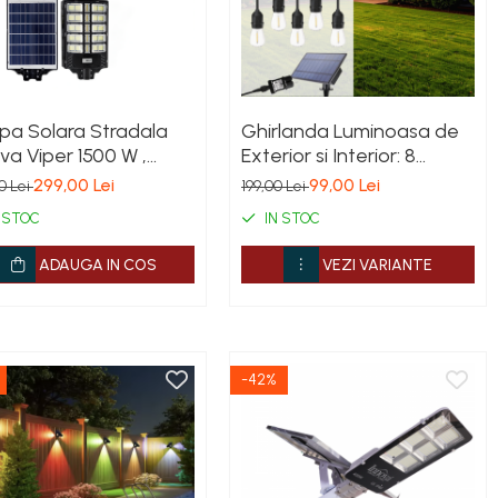
pa Solara Stradala
Ghirlanda Luminoasa de
va Viper 1500 W ,
Exterior si Interior: 8
comanda , IP67 ,
Moduri, Interconectabila
299,00 Lei
99,00 Lei
0 Lei
199,00 Lei
or de Miscare ,
(Variante 220V / Panou
 STOC
IN STOC
zor de Lumina
Solar) 10m | 20m | 30m
ADAUGA IN COS
VEZI VARIANTE
-42%