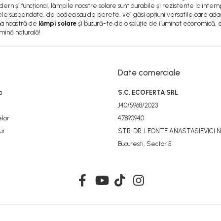
ern și funcțional, lămpile noastre solare sunt durabile și rezistente la intem
e suspendate, de podea sau de perete, vei găsi opțiuni versatile care adaugă u
a noastră de
lămpi solare
și bucură-te de o soluție de iluminat economică, ec
umină naturală!
Date comerciale
a
S.C. ECOFERTA SRL
J40/5968/2023
elor
47890940
ur
STR. DR. LEONTE ANASTASIEVICI NR
Bucuresti, Sector 5