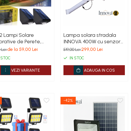
2 Lampi Solare
Lampa solara stradala
rative de Perete,
INNOVA 400W cu senzor
na in 3 Directii,
de lumina si panou
de la 59,00 Lei
299,00 Lei
0 Lei
519,00 Lei
ticolor/Alb rece/Alb
separat, IP66 + Cadou
 STOC
IN STOC
d
Surpriza
VEZI VARIANTE
ADAUGA IN COS
-42%