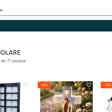
SOLARE
din
77
produse
-66%
-48%