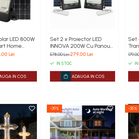
Solar LED 800W
Set 2 x Proiector LED
Set 
art Home
INNOVA 200W Cu Panou
Tran
7, Panou Solar
Solar si telecomanda,
Dec
,00 Lei
279,00 Lei
578,00 Lei
179,0
și Telecomandă
IP66 + Cadou Surpriza
Grad
IN STOC
IN
Sola
AUGA IN COS
ADAUGA IN COS
-39%
-35%