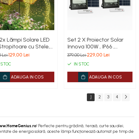
2x Lămpi Solare LED
Set 2 X Proiector Solar
Stropitoare cu Stele,
Innova 100W , IP66 ,
 Forjat, Design Retro,
Indicator Batarie ,
129,00 Lei
229,00 Lei
0 Lei
379,00 Lei
ecție Lumină Caldă,
Telecomanda , 6500k , 3
 STOC
IN STOC
, 80 cm
Ani Garantie
ADAUGA IN COS
ADAUGA IN COS
1
2
3
4
ww.HomeGenius.ro
! Perfecte pentru grădină, terasă, curte sau alei,
limentate de energia solară, aceste lămpi funcționează automat pe timp de