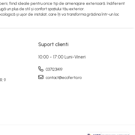
perii, fiind ideale pentru orice tip de amenajare exterioară. Indiferent
n plus de stil și confort spațiului tău exterior.
ologică și ușor de instalat, care îți va transforma grădina într-un loc
Suport clienti
10:00 - 17:00 Luni-Vineri
0371231419
contact@ecoferta.ro
. 9