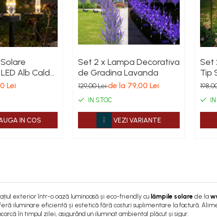
 Solare
Set 2 x Lampa Decorativa
Set 
 LED Alb Cald
de Gradina Lavanda
Tip 
ina si Cimitir –
Fier
00 Lei
de la 79,00 Lei
129,00 Lei
198,0
Automata
Proi
IN STOC
IN
IP65
AUGA IN COS
VEZI VARIANTE
ațiul exterior într-o oază luminoasă și eco-friendly cu
lămpile solare
de la
w
feră iluminare eficientă și estetică fără costuri suplimentare la factură. A
carcă în timpul zilei, asigurând un iluminat ambiental plăcut și sigur.