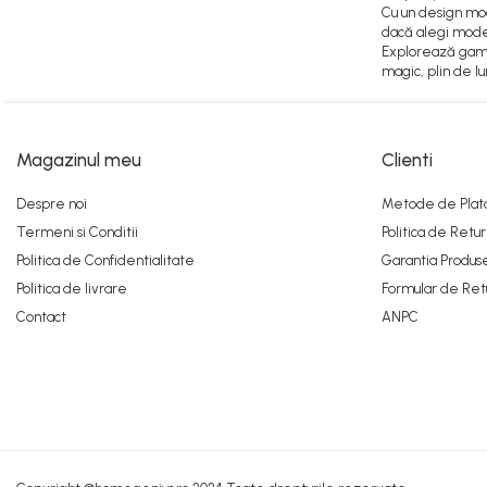
Cu un design mod
dacă alegi model
Explorează gam
magic, plin de l
Magazinul meu
Clienti
Despre noi
Metode de Plat
Termeni si Conditii
Politica de Retur
Politica de Confidentialitate
Garantia Produs
Politica de livrare
Formular de Ret
Contact
ANPC