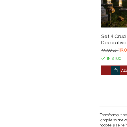
Set 4 Cruci
Decorative
pentru Grad
119,
199,00 Lei
Iluminare 
IN STOC
AD
Transformă-ți sp
lămpile solare o
noapte și se reîn