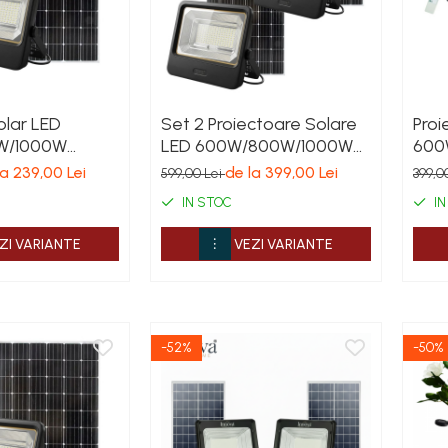
olar LED
Set 2 Proiectoare Solare
Proi
W/1000W
LED 600W/800W/1000W
600
art Home
Innova Smart Home
Smar
la 239,00 Lei
de la 399,00 Lei
599,00 Lei
399,0
7, Panou Solar
Cyborg, IP67, Panou Solar
Pano
IN STOC
IN
și Telecomandă
și Telecomandă
și T
ZI VARIANTE
VEZI VARIANTE
-52%
-50%