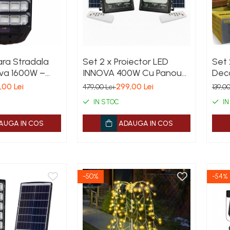
ra Stradala
Set 2 x Proiector LED
Set 
ova 1600W –
INNOVA 400W Cu Panou
Deco
0 lm, Senzor
Solar si telecomanda,
Lumi
,00 Lei
299,00 Lei
479,00 Lei
139,0
care si
IP66 + Cadou Surpriza
Mull
IN STOC
IN
a, IP66 &
Cal
indere+Cadou
AUGA IN COS
ADAUGA IN COS
-50%
-54%