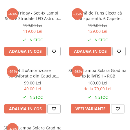
Scule Si Accesorii
sanatate si ingrijire
Black Friday - Set 4x Lampi
Mașină de Tuns Electrică
-40%
-35%
Solare Stradale LED Astro by
Transparentă, 6 Capete
AUTO-MOTO
Innova, 160 LED COB, Senzor,
Interschimbabile, Rezistentă
199,00 Lei
199,00 Lei
CADOURI
Telecomandă, IP66, Garanție 3
la Apă IPX6, Lame Inox, Afisaj
119,00 Lei
129,00 Lei
Ani
LED, Acumulator 1200 mAh,
PAS FIX
IN STOC
IN STOC
Încărcare USB-C
ADAUGA IN COS
ADAUGA IN COS
Set 4 xAmortizoare
SET 2 x Lampa Solara Gradina
-51%
-53%
Antivibrație din Cauciuc
Tip jellyFISH - RGB
pentru Mașină de Spălat și
99,00 Lei
169,00 Lei
Uscător, Antiderapante,
49,00 Lei
de la 79,00 Lei
Rezistente la Apă și Zgomot
IN STOC
IN STOC
ADAUGA IN COS
VEZI VARIANTE
SET 4 x Lampa Solara Gradina
-43%