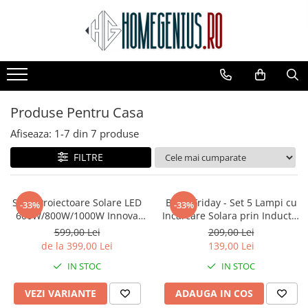
Toate Produsele
PACHETE PROMOTIONALE
CAMERE SUPRAVEGHERE
Produse Pentru Casa
Camere IP WIFI Interior
Camere IP WIFI Exterior
Afiseaza:
1-
7
din
7
produse
Camere Supraveghere Solare
FILTRE
LAMPI SOLARE
Lampi Solare Stradale
Set 2 Proiectoare Solare LED
Black Friday - Set 5 Lampi cu
-33%
-33%
Lampi Solare Decorative
600W/800W/1000W Innova
Incarcare Solara prin Inductie
Smart Home Cyborg, IP67,
160 LED-uri COB,
599,00 Lei
209,00 Lei
CASA SI GRADINA
Panou Solar și Telecomandă
telecomanda
de la 399,00 Lei
139,00 Lei
Decoratiuni Solare Gradina
IN STOC
IN STOC
Veioze si Lampi
VEZI VARIANTE
ADAUGA IN COS
Produse Pentru Casa