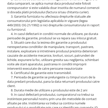
data cumpararii, se aplica numai daca produsul este folosit
corespunzator si este valabila doar insotita de numarul comenzii
si dovada platii produsului (factura si/sau chitanta curier).
3. Garantia furnizata nu afecteaza drepturile statuale ale
consumatorului prin legislatia aplicabila in vigoare (legea
449/2003; OG 21/1992) si nici drepturile consumatorului in raport
cu furnizorul.
4. In cazul defectarii in conditii normale de utilizare, pe durata
perioadei de garantie, produsul se va repara sau inlocui gratuit.
5. Situatii care duc la iesirea din garantie a produsului:
nerespectarea conditiilor de manipulare, transport, pastrare,
instalare, exploatare si intretinere produsul prezinta deteriorari
cauzate de accidente mecanice, lovituri, socuri, patrunderi de
lichide, expunere la foc, utilizare gresita sau neglijenta, schimbari
voite ale starii aparatului, pastrarea in conditii improprii
interventii executate de catre persoane neautorizate
6. Certificatul de garantie este transmisibil.
7. Perioada de garantie se prelungeste cu timpul scurs de la
data predarii produsului, pana la data returnarii produsului catre
client.
8. Durata medie de utilizare a produsului este de 2 ani
9. In cazul defectarii produsului, cumparatorul va trebui sa
instiinteze personalul nostru prin una din metodele de contact
afisate pe site. Instiintarea va trebui sa contina numele
produsului si o modalitate prin care sa identificam comanda: ID