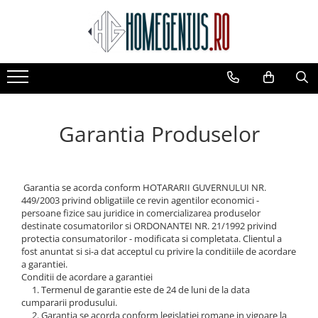
CAMERE SUPRAVEGHERE
LAMPI SOLARE
CASA SI GRADINA
Camere IP WIFI Interior
Lampi Solare Stradale
Decoratiuni Solare Gradina
Camere IP WIFI Exterior
Lampi Solare Decorative
Veioze si Lampi
Camere Supraveghere Solare
Produse Pentru Casa
Garantia Produselor
Scule Si Accesorii
sanatate si ingrijire
Garantia se acorda conform HOTARARII GUVERNULUI NR.
449/2003 privind obligatiile ce revin agentilor economici -
persoane fizice sau juridice in comercializarea produselor
destinate cosumatorilor si ORDONANTEI NR. 21/1992 privind
protectia consumatorilor - modificata si completata. Clientul a
fost anuntat si si-a dat acceptul cu privire la conditiile de acordare
a garantiei.
Conditii de acordare a garantiei
1. Termenul de garantie este de 24 de luni de la data
cumpararii produsului.
2. Garantia se acorda conform legislatiei romane in vigoare la