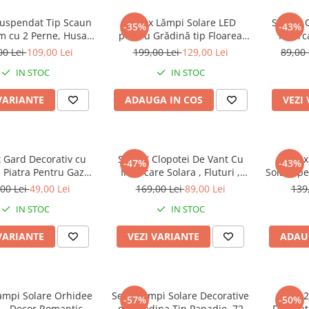
uspendat Tip Scaun
Set 4x Lămpi Solare LED
Set 4 x 
-35%
-43%
 cu 2 Perne, Husa
pentru Grădină tip Floarea
Incarc
, 2 Carlige Metalice
Soarelui cu 6 FLORI, 10 Micro-
Autom
00 Lei
109,00 Lei
199,00 Lei
129,00 Lei
89,00
hie Inclusa, 100x130
LED-uri pe Floare, Înălțime 70
IN STOC
IN STOC
cm
cm, Rezistente la Intemperii,
IP65
VARIANTE
ADAUGA IN COS
VEZI
x Gard Decorativ cu
Set 2 X Clopotei De Vant Cu
Set 3 
-47%
-43%
 Piatra Pentru Gazon
Incarcare Solara , Fluturi ,
Solare pe
sau Flori
Colibri , Inimi
uri, Pan
00 Lei
49,00 Lei
169,00 Lei
89,00 Lei
139
Lumi
IN STOC
IN STOC
VARIANTE
VEZI VARIANTE
ADAU
Lampi Solare Orhidee
Set 2 Lampi Solare Decorative
Set 2
-57%
-50%
 – Decor Romantic
de Gradina Tip Papadie, 72
Decorat