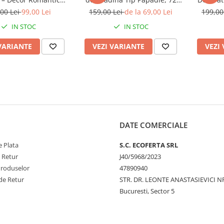
 Gradina, Tarus si
cm, 6 Ramuri Flexibile, 60 LED
sau Ga
00 Lei
99,00 Lei
159,00 Lei
de la 69,00 Lei
199,00
Panou Solar
, Lumina Alb Cald
Culo
IN STOC
IN STOC
VARIANTE
VEZI VARIANTE
VEZI
DATE COMERCIALE
 Plata
S.C. ECOFERTA SRL
e Retur
J40/5968/2023
Produselor
47890940
de Retur
STR. DR. LEONTE ANASTASIEVICI NR
Bucuresti, Sector 5