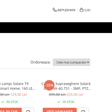
0371231419
0,00
Ordoneaza:
x Lampi Solare T9
Cameră Supraveghere Solară
-35%
mart Home, 160 LED
INNOVA 4G TS1 - 3MP, PTZ
8 Cadrane, Senzor
355°, Night Vision Color, Audio
00 Lei
129,00 Lei
399,00 Lei
259,00 Lei
e, Panou Detașabil,
Bidirecțional, Alarmă, O-Kam
IN STOC
IN STOC
elecomandă, Cadou +
Pro
aranție 3 Ani
GA IN COS
VEZI VARIANTE