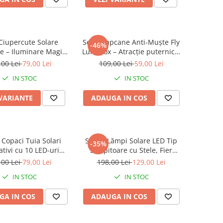
 Ciupercute Solare
Set 2 Capcane Anti-Muște Fly
-46%
e – Iluminare Magica
Lure Box – Atracție puternică,
tru Gradina Ta
eliminare rapidă
,00 Lei
79,00 Lei
109,00 Lei
59,00 Lei
IN STOC
IN STOC
 VARIANTE
ADAUGA IN COS
 Copaci Tuia Solari
Set 2x Lămpi Solare LED Tip
-35%
tivi cu 10 LED-uri
Stropitoare cu Stele, Fier
colore, 70 Ramuri,
Forjat, Design Retro, Proiecție
,00 Lei
79,00 Lei
198,00 Lei
129,00 Lei
me 80 cm, Iluminare
Lumină Caldă, IP65, 80 cm
IN STOC
IN STOC
ă cu Energie Solară
GA IN COS
ADAUGA IN COS