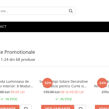
ACT
te Promotionale
1-
24
din
68
produse
nda Luminoasa de
Set 2 Lampi Solare Decorative
Set 4
-50%
-54%
si Interior: 8 Moduri,
tip Salcie pentru Curte si
INNOVA S
nectabila (Variante
Gradina, 120 LED-uri, Lumina
COB, 
00 Lei
99,00 Lei
139,00 Lei
de la 69,00 Lei
279,
Panou Solar) 10m |
Calda/Rece/Multicolor
Miscar
IN STOC
IN STOC
20m | 30m
IP66 + T
G
VARIANTE
VEZI VARIANTE
ADAU