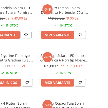
Candela Solara LED ,
Set 2x Lampa Solara
-34%
are Solara, Pornire
Decorativa Hortensie, 70cm,
ata, Rezistenta la
iluminare LED, IP66, panou
 Lei
de la 49,00 Lei
119,00 Lei
79,00 Lei
Intemperii
solar integrat
IN STOC
IN STOC
 VARIANTE
VEZI VARIANTE
x Figurine Flamingo
Set Lămpi Solare LED pentru
-47%
ntru Grădină cu LED-
Grădină cu 6 Flori tip Floarea
ou Solar și Senzor de
Soarelui, 10 Micro-LED-uri pe
,00 Lei
79,00 Lei
169,00 Lei
de la 89,00 Lei
nă, Rezistente la
Floare, Înălțime 70 cm,
IN STOC
IN STOC
Intemperii
Rezistente la Intemperii, IP65
GA IN COS
VEZI VARIANTE
 / 4 Fluturi Solari
Set 4 x Copaci Tuia Solari
-50%
ivi de Pus pe Perete
Decorativi cu 10 LED-uri