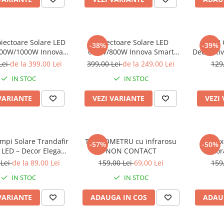
oiectoare Solare LED
Proiectoare Solare LED
Set 8
-38%
-39%
00W/1000W Innova
600W/800W Innova Smart
Decorativ
Home Cyborg, IP67,
Home Hall, IP67, Panouri
pen
Lei
de la 399,00 Lei
399,00 Lei
de la 249,00 Lei
129
Panou Solar și Telecomandă
Solare 45x35 cm și
IN STOC
IN STOC
Telecomenzi
VARIANTE
VEZI VARIANTE
VEZI
ampi Solare Trandafir
TERMOMETRU cu infrarosu
Set 2 x
-57%
-50%
i LED – Decor Elegant
NON CONTACT
Decora
ina, Tarus si Panou
Multi
 Lei
de la 89,00 Lei
159,00 Lei
69,00 Lei
159
Solar
Înălți
IN STOC
IN STOC
Automat
VARIANTE
ADAUGA IN COS
ADAU