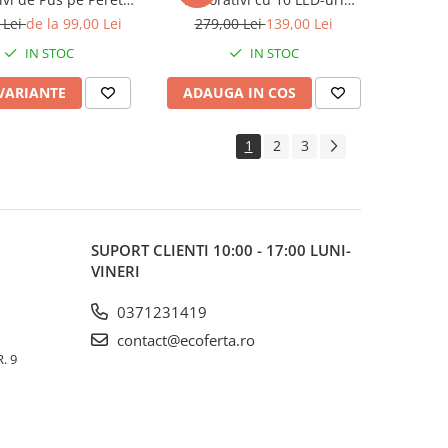
rd, cu Lumini LED,
Multicolore, 70 Ramuri,
 Lei
de la 99,00 Lei
279,00 Lei
139,00 Lei
ri Roz si Galben
Înălțime 80 cm, Iluminare
IN STOC
IN STOC
Automată cu Energie Solară
 VARIANTE
ADAUGA IN COS
1
2
3
SUPORT CLIENTI
10:00 - 17:00 LUNI-
VINERI
0371231419
contact@ecoferta.ro
. 9