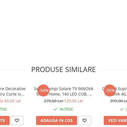
PRODUSE SIMILARE
are Decorative
Set 4x Lampi Solare T9 INNOVA
Cameră Supr
-54%
-35%
Smart Home, 160 LED COB, 8
INNOVA 4G 
D-uri, Lumina
Cadrane, Senzor Miscare,
355°, Night V
la 69,00 Lei
279,00 Lei
129,00 Lei
399,00 L
Multicolor
Panou Detașabil, IP66 +
Bidirecționa
STOC
IN STOC
Telecomandă, Cadou +
Garanție 3 Ani
NTE
ADAUGA IN COS
VEZI VAR