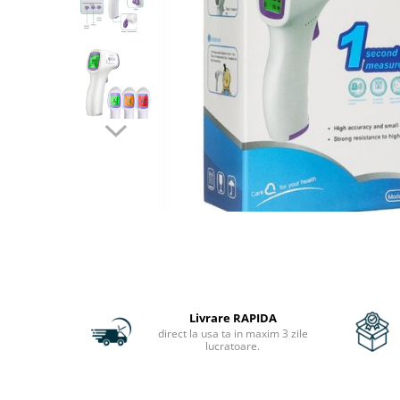
Scule Si Accesorii
sanatate si ingrijire
AUTO-MOTO
CADOURI
PAS FIX
Livrare RAPIDA
direct la usa ta in maxim 3 zile
lucratoare.