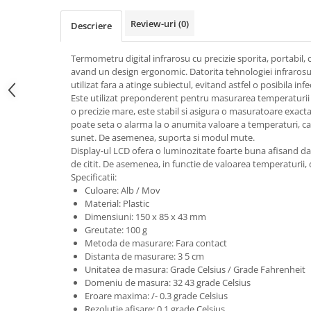
Review-uri
(0)
Descriere
Termometru digital infrarosu cu precizie sporita, portabil, ca
avand un design ergonomic. Datorita tehnologiei infraros
utilizat fara a atinge subiectul, evitand astfel o posibila infe
Este utilizat preponderent pentru masurarea temperaturii 
o precizie mare, este stabil si asigura o masuratoare exacta
poate seta o alarma la o anumita valoare a temperaturi, c
sunet. De asemenea, suporta si modul mute.
Display-ul LCD ofera o luminozitate foarte buna afisand date
de citit. De asemenea, in functie de valoarea temperaturii, d
Specificatii:
Culoare: Alb / Mov
Material: Plastic
Dimensiuni: 150 x 85 x 43 mm
Greutate: 100 g
Metoda de masurare: Fara contact
Distanta de masurare: 3 5 cm
Unitatea de masura: Grade Celsius / Grade Fahrenheit
Domeniu de masura: 32 43 grade Celsius
Eroare maxima: /- 0.3 grade Celsius
Rezolutie afisare: 0.1 grade Celsius