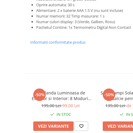
Oprire automata: 30 s
Alimentare: 2 x baterie AAA 1.5 V (nu sunt incluse)
Numar memorii: 32 Timp masurare: 1 s
Numar culori display: 3 (Verde, Galben, Rosu)
Pachetul Contine: 1x Termometru Digital Non Contact
Informatii conformitate produs
Ghirlanda Luminoasa de
Set 2 Lampi Sol
-50%
-50%
Exterior si Interior: 8 Moduri,
tip Salcie pentru Curte si
Interconectabila (Variante 220V
Gradina, 120 LE
199,00 Lei
99,00 Lei
139,00 Lei
de 
/ Panou Solar) 10m | 20m |
Calda/Rece/
IN STOC
IN 
30m
VEZI VARIANTE
VEZI VARIA