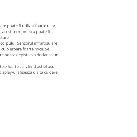
re poate fi utilizat foarte usor,
u, acest termometru poate fi
ctare.
corpului. Senzorul infrarosu are
 cu o eroare foarte mica. Se
are odata depista, va declansa un
le foarte clar, fiind astfel usor
isplay-ul afiseaza o alta culoare.