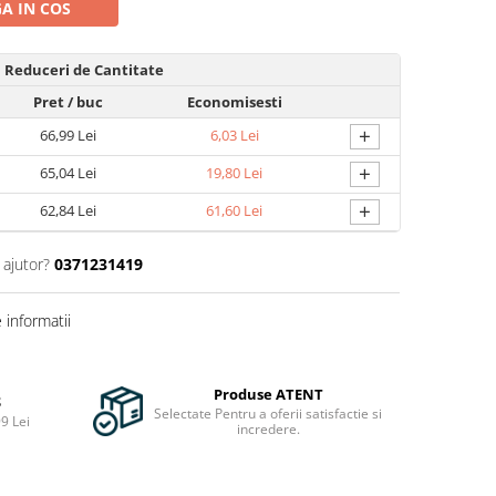
A IN COS
Reduceri de Cantitate
Pret
/ buc
Economisesti
+
66,99 Lei
6,03 Lei
+
65,04 Lei
19,80 Lei
+
62,84 Lei
61,60 Lei
 ajutor?
0371231419
informatii
Produse ATENT
S
Selectate Pentru a oferii satisfactie si
9 Lei
incredere.