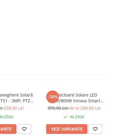
aveghere Solară
Proiectoare Solare LED
Set 2 Pro
-38%
-33%
TS1 - 3MP, PTZ
600W/800W Innova Smart
600W/80
ision Color, Audio
Home Hall, IP67, Panouri Solare
Smart H
ei
259,00 Lei
399,00 Lei
de la 249,00 Lei
599,00 L
l, Alarmă, O-Kam
45x35 cm și Telecomenzi
IN STOC
IN STOC
Pro
IANTE
VEZI VARIANTE
VEZI 