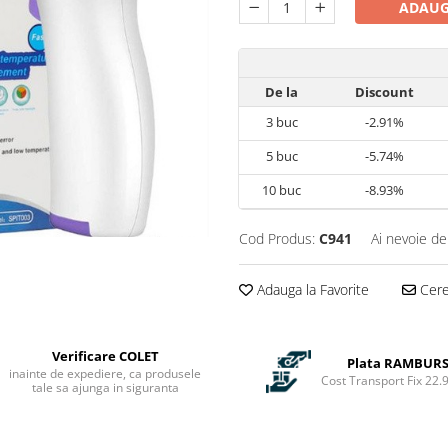
ADAUG
De la
Discount
3
buc
-2.91%
5
buc
-5.74%
10
buc
-8.93%
Cod Produs:
C941
Ai nevoie de
Adauga la Favorite
Cere 
Verificare COLET
Plata RAMBUR
inainte de expediere, ca produsele
Cost Transport Fix 22.9
tale sa ajunga in siguranta