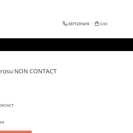
0371231419
0,00
arosu NON CONTACT
CONTACT
are