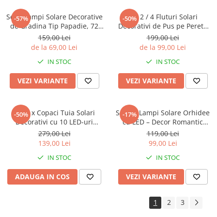
Set 2 Lampi Solare Decorative
Set 2 / 4 Fluturi Solari
-57%
-50%
de Gradina Tip Papadie, 72
Decorativi de Pus pe Perete
cm, 6 Ramuri Flexibile, 60 LED
sau Gard, cu Lumini LED,
159,00 Lei
199,00 Lei
, Lumina Alb Cald
Culori Roz si Galben
de la 69,00 Lei
de la 99,00 Lei
IN STOC
IN STOC
VEZI VARIANTE
VEZI VARIANTE
Set 4 x Copaci Tuia Solari
Set 4 x Lampi Solare Orhidee
-50%
-17%
Decorativi cu 10 LED-uri
cu LED – Decor Romantic
Multicolore, 70 Ramuri,
pentru Gradina, Tarus si
279,00 Lei
119,00 Lei
Înălțime 80 cm, Iluminare
Panou Solar
139,00 Lei
99,00 Lei
Automată cu Energie Solară
IN STOC
IN STOC
ADAUGA IN COS
VEZI VARIANTE
1
2
3