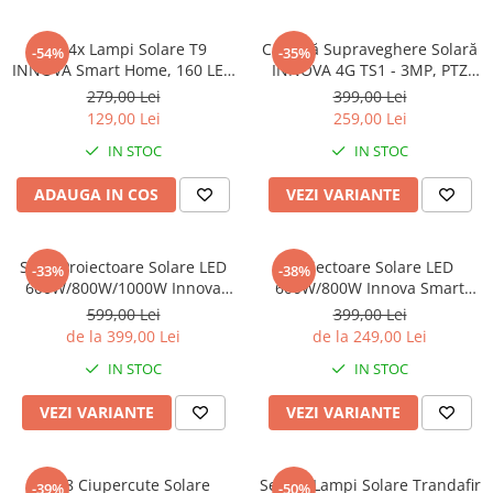
Scule Si Accesorii
sanatate si ingrijire
Set 4x Lampi Solare T9
Cameră Supraveghere Solară
-54%
-35%
INNOVA Smart Home, 160 LED
INNOVA 4G TS1 - 3MP, PTZ
AUTO-MOTO
COB, 8 Cadrane, Senzor
355°, Night Vision Color,
279,00 Lei
399,00 Lei
CADOURI
Miscare, Panou Detașabil,
Audio Bidirecțional, Alarmă,
129,00 Lei
259,00 Lei
IP66 + Telecomandă, Cadou +
O-Kam Pro
PAS FIX
IN STOC
IN STOC
Garanție 3 Ani
ADAUGA IN COS
VEZI VARIANTE
Set 2 Proiectoare Solare LED
Proiectoare Solare LED
-33%
-38%
600W/800W/1000W Innova
600W/800W Innova Smart
Smart Home Cyborg, IP67,
Home Hall, IP67, Panouri
599,00 Lei
399,00 Lei
Panou Solar și Telecomandă
Solare 45x35 cm și
de la 399,00 Lei
de la 249,00 Lei
Telecomenzi
IN STOC
IN STOC
VEZI VARIANTE
VEZI VARIANTE
Set 8 Ciupercute Solare
Set 4 x Lampi Solare Trandafir
-39%
-50%