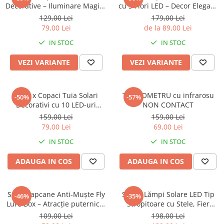
Decorative – Iluminare Magica
cu 3 Flori LED – Decor Elegant
pentru Gradina Ta
de Gradina, Tarus si Panou
129,00 Lei
179,00 Lei
Solar
79,00 Lei
de la 89,00 Lei
IN STOC
IN STOC
VEZI VARIANTE
VEZI VARIANTE
Set 2 x Copaci Tuia Solari
TERMOMETRU cu infrarosu
-50%
-57%
Decorativi cu 10 LED-uri
NON CONTACT
Multicolore, 70 Ramuri,
159,00 Lei
159,00 Lei
Înălțime 80 cm, Iluminare
79,00 Lei
69,00 Lei
Automată cu Energie Solară
IN STOC
IN STOC
ADAUGA IN COS
ADAUGA IN COS
Set 2 Capcane Anti-Muște Fly
Set 2x Lămpi Solare LED Tip
-46%
-35%
Lure Box – Atracție puternică,
Stropitoare cu Stele, Fier
eliminare rapidă
Forjat, Design Retro, Proiecție
109,00 Lei
198,00 Lei
Lumină Caldă, IP65, 80 cm