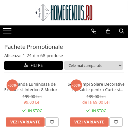
Toate Produsele
PACHETE PROMOTIONALE
CAMERE SUPRAVEGHERE
Pachete Promotionale
Camere IP WIFI Interior
Camere IP WIFI Exterior
Afiseaza:
1-
24
din
68
produse
Camere Supraveghere Solare
FILTRE
LAMPI SOLARE
Lampi Solare Stradale
Ghirlanda Luminoasa de
Set 2 Lampi Solare Decorative
-50%
-50%
Lampi Solare Decorative
Exterior si Interior: 8 Moduri,
tip Salcie pentru Curte si
Interconectabila (Variante
Gradina, 120 LED-uri, Lumina
199,00 Lei
139,00 Lei
CASA SI GRADINA
220V / Panou Solar) 10m |
Calda/Rece/Multicolor
99,00 Lei
de la 69,00 Lei
Decoratiuni Solare Gradina
20m | 30m
IN STOC
IN STOC
Veioze si Lampi
VEZI VARIANTE
VEZI VARIANTE
Produse Pentru Casa