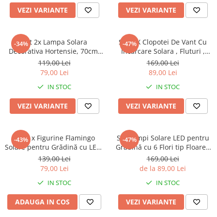
VEZI VARIANTE
VEZI VARIANTE
Set 2x Lampa Solara
Set 2 X Clopotei De Vant Cu
-34%
-47%
Decorativa Hortensie, 70cm,
Incarcare Solara , Fluturi ,
iluminare LED, IP66, panou
Colibri , Inimi
119,00 Lei
169,00 Lei
solar integrat
79,00 Lei
89,00 Lei
IN STOC
IN STOC
VEZI VARIANTE
VEZI VARIANTE
Set 3 x Figurine Flamingo
Set Lămpi Solare LED pentru
-43%
-47%
Solare pentru Grădină cu LED-
Grădină cu 6 Flori tip Floarea
uri, Panou Solar și Senzor de
Soarelui, 10 Micro-LED-uri pe
139,00 Lei
169,00 Lei
Lumină, Rezistente la
Floare, Înălțime 70 cm,
79,00 Lei
de la 89,00 Lei
Intemperii
Rezistente la Intemperii, IP65
IN STOC
IN STOC
ADAUGA IN COS
VEZI VARIANTE