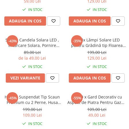
59,00 Lei
129,00 Lei
IN STOC
IN STOC
ADAUGA IN COS
ADAUGA IN COS
Set 4 x Candela Solara LED ,
Set 4x Lămpi Solare LED
-43%
-35%
Incarcare Solara, Pornire
pentru Grădină tip Floarea
Automata, Rezistenta la
Soarelui cu 6 FLORI, 10 Micro-
89,00 Lei
199,00 Lei
Intemperii
LED-uri pe Floare, Înălțime 70
de la 49,00 Lei
129,00 Lei
cm, Rezistente la Intemperii,
IN STOC
IN STOC
IP65
VEZI VARIANTE
ADAUGA IN COS
Hamac Suspendat Tip Scaun
Set 10 x Gard Decorativ cu
-45%
-55%
Premium cu 2 Perne, Husa
Aspect de Piatra Pentru Gazon
Transport, 2 Carlige Metalice
sau Flori
199,00 Lei
109,00 Lei
si Franghie Inclusa, 100x130
109,00 Lei
49,00 Lei
cm
IN STOC
IN STOC