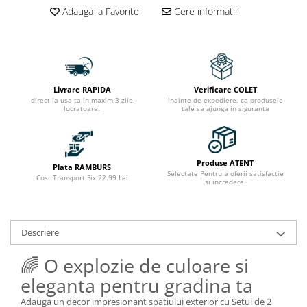
Adauga la Favorite
Cere informatii
Livrare RAPIDA
Verificare COLET
direct la usa ta in maxim 3 zile
inainte de expediere, ca produsele
lucratoare.
tale sa ajunga in siguranta
Produse ATENT
Plata RAMBURS
Selectate Pentru a oferii satisfactie
Cost Transport Fix 22.99 Lei
si incredere.
Descriere
🌈 O explozie de culoare si
eleganta pentru gradina ta
Adauga un decor impresionant spatiului exterior cu Setul de 2