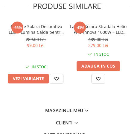
PRODUSE SIMILARE
✝️ Cruce Solara Decorativa
Lampa Solara Stradala Helio
-66%
-43%
LED – Lumina Calda pentru
PRO Innova 1000W – LED
Comemorare si Liniste
80 000 lm, Senzor Miscare,
289,00 Lei
489,00 Lei
Senzor Lumina IP66,
99,00 Lei
279,00 Lei
Telecomanda & Suport
IN STOC
Prindere + Cadou Surpriza
ADAUGA IN COS
IN STOC
VEZI VARIANTE
MAGAZINUL MEU
CLIENTI