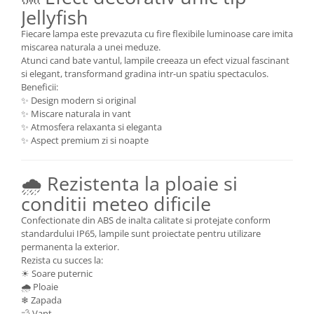
Jellyfish
Fiecare lampa este prevazuta cu fire flexibile luminoase care imita
miscarea naturala a unei meduze.
Atunci cand bate vantul, lampile creeaza un efect vizual fascinant
si elegant, transformand gradina intr-un spatiu spectaculos.
Beneficii:
✨ Design modern si original
✨ Miscare naturala in vant
✨ Atmosfera relaxanta si eleganta
✨ Aspect premium zi si noapte
🌧 Rezistenta la ploaie si
conditii meteo dificile
Confectionate din ABS de inalta calitate si protejate conform
standardului IP65, lampile sunt proiectate pentru utilizare
permanenta la exterior.
Rezista cu succes la:
☀ Soare puternic
🌧 Ploaie
❄ Zapada
💨 Vant