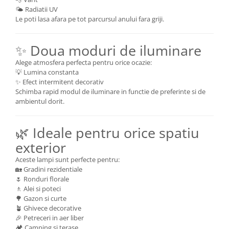
🌤 Radiatii UV
Le poti lasa afara pe tot parcursul anului fara griji.
✨ Doua moduri de iluminare
Alege atmosfera perfecta pentru orice ocazie:
💡 Lumina constanta
✨ Efect intermitent decorativ
Schimba rapid modul de iluminare in functie de preferinte si de
ambientul dorit.
🌿 Ideale pentru orice spatiu
exterior
Aceste lampi sunt perfecte pentru:
🏡 Gradini rezidentiale
🌷 Ronduri florale
🚶 Alei si poteci
🌳 Gazon si curte
🪴 Ghivece decorative
🎉 Petreceri in aer liber
🏕 Camping si terase