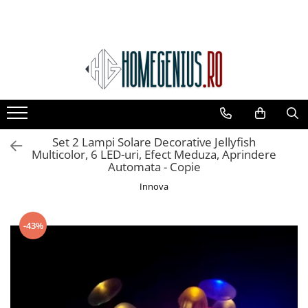
Toate Produsele
PACHETE PROMOTIONALE
CAMERE SUPRAVEGHERE
Camere IP WIFI Interior
Camere IP WIFI Exterior
Set 2 Lampi Solare Decorative Jellyfish
Camere Supraveghere Solare
Multicolor, 6 LED-uri, Efect Meduza, Aprindere
Automata - Copie
LAMPI SOLARE
Innova
Lampi Solare Stradale
Lampi Solare Decorative
-43%
CASA SI GRADINA
Decoratiuni Solare Gradina
Veioze si Lampi
Produse Pentru Casa