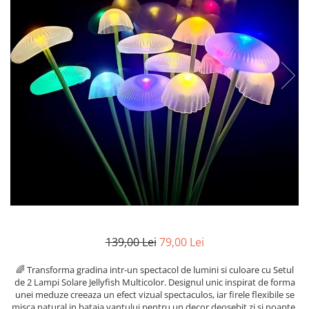
Scule Si Accesorii
sanatate si ingrijire
AUTO-MOTO
CADOURI
PAS FIX
139,00 Lei
79,00 Lei
🌈 Transforma gradina intr-un spectacol de lumini si culoare cu Setul
de 2 Lampi Solare Jellyfish Multicolor. Designul unic inspirat de forma
unei meduze creeaza un efect vizual spectaculos, iar firele flexibile se
misca natural in bataia vantului pentru un decor deosebit zi si noapte.