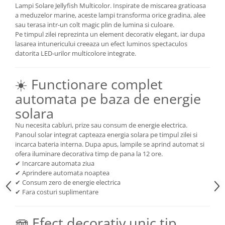
Lampi Solare Jellyfish Multicolor. Inspirate de miscarea gratioasa
a meduzelor marine, aceste lampi transforma orice gradina, alee
sau terasa intr-un colt magic plin de lumina si culoare.
Pe timpul zilei reprezinta un element decorativ elegant, iar dupa
lasarea intunericului creeaza un efect luminos spectaculos
datorita LED-urilor multicolore integrate.
☀️ Functionare complet
automata pe baza de energie
solara
Nu necesita cabluri, prize sau consum de energie electrica.
Panoul solar integrat capteaza energia solara pe timpul zilei si
incarca bateria interna. Dupa apus, lampile se aprind automat si
ofera iluminare decorativa timp de pana la 12 ore.
✔ Incarcare automata ziua
✔ Aprindere automata noaptea
✔ Consum zero de energie electrica
✔ Fara costuri suplimentare
🪼 Efect decorativ unic tip