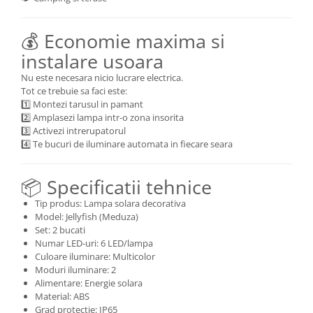
💰 Economie maxima si
instalare usoara
Nu este necesara nicio lucrare electrica.
Tot ce trebuie sa faci este:
1️⃣ Montezi tarusul in pamant
2️⃣ Amplasezi lampa intr-o zona insorita
3️⃣ Activezi intrerupatorul
4️⃣ Te bucuri de iluminare automata in fiecare seara
📦 Specificatii tehnice
Tip produs: Lampa solara decorativa
Model: Jellyfish (Meduza)
Set: 2 bucati
Numar LED-uri: 6 LED/lampa
Culoare iluminare: Multicolor
Moduri iluminare: 2
Alimentare: Energie solara
Material: ABS
Grad protectie: IP65