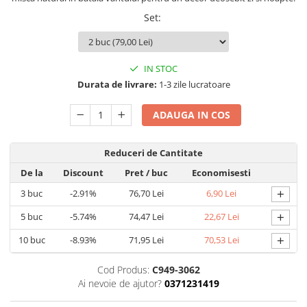
Set
:
IN STOC
Durata de livrare:
1-3 zile lucratoare
ADAUGA IN COS
Reduceri de Cantitate
De la
Discount
Pret
/ buc
Economisesti
+
3
buc
-2.91%
76,70 Lei
6,90 Lei
+
5
buc
-5.74%
74,47 Lei
22,67 Lei
+
10
buc
-8.93%
71,95 Lei
70,53 Lei
Cod Produs:
C949-3062
Ai nevoie de ajutor?
0371231419