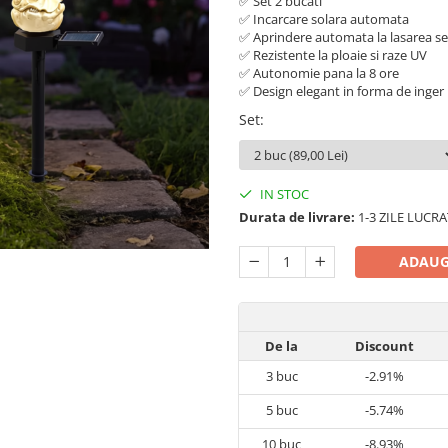
✅ Set 2 bucati
✅ Incarcare solara automata
✅ Aprindere automata la lasarea ser
✅ Rezistente la ploaie si raze UV
✅ Autonomie pana la 8 ore
✅ Design elegant in forma de inger
Set
:
IN STOC
Durata de livrare:
1-3 ZILE LUCR
ADAUG
De la
Discount
3
buc
-2.91%
5
buc
-5.74%
10
buc
-8.93%