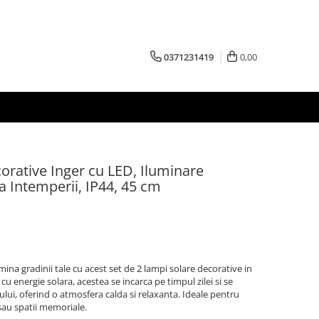
0371231419
0,00
orative Inger cu LED, Iluminare
a Intemperii, IP44, 45 cm
ina gradinii tale cu acest set de 2 lampi solare decorative in
u energie solara, acestea se incarca pe timpul zilei si se
lui, oferind o atmosfera calda si relaxanta. Ideale pentru
e sau spatii memoriale.