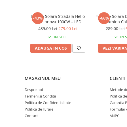
Lampa Solara Stradala Helio
✝️ Cruce Solara 
-43%
-66%
PRO Innova 1000W – LED
– Lumina Ca
80 000 lm, Senzor Miscare,
Comemorare 
489,00 Lei
279,00 Lei
289,00 Lei
Senzor Lumina IP66,
IN STOC
IN 
Telecomanda & Suport
Prindere + Cadou Surpriza
ADAUGA IN COS
VEZI VARIA
MAGAZINUL MEU
CLIENTI
Despre noi
Metode de
Termeni si Conditii
Politica d
Politica de Confidentialitate
Garantia 
Politica de livrare
Formular 
Contact
ANPC