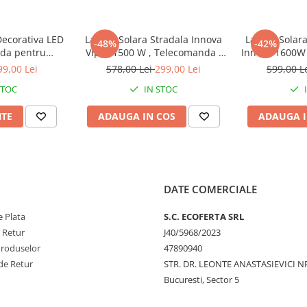
Decorativa LED
Lampa Solara Stradala Innova
Lampa Solara 
-48%
-42%
lda pentru
Viper 1500 W , Telecomanda ,
Innova 1600W 
si Liniste
IP67 , Senzor de Miscare ,
Senzor Lum
99,00 Lei
578,00 Lei
299,00 Lei
599,00 L
Senzor de Lumina
Telecomanda
STOC
IN STOC
Prindere+C
NTE
ADAUGA IN COS
ADAUGA I
DATE COMERCIALE
 Plata
S.C. ECOFERTA SRL
e Retur
J40/5968/2023
Produselor
47890940
de Retur
STR. DR. LEONTE ANASTASIEVICI NR
Bucuresti, Sector 5