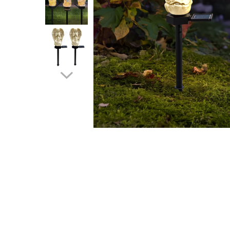
Scule Si Accesorii
sanatate si ingrijire
AUTO-MOTO
CADOURI
PAS FIX