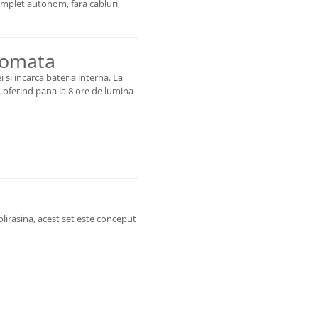
omplet autonom, fara cabluri,
tomata
 si incarca bateria interna. La
, oferind pana la 8 ore de lumina
lirasina, acest set este conceput