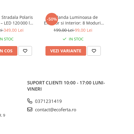
Stradala Polaris
Ghirlanda Luminoasa de
Set 2 x P
-50%
-38%
– LED 120 000 lm,
Exterior si Interior: 8 Moduri,
400W C
ina/Miscare si
Interconectabila (Variante 220V
telecoma
ei
349,00 Lei
199,00 Lei
99,00 Lei
479,0
, IP66 & Suport
/ Panou Solar) 10m | 20m |
IN STOC
IN STOC
adou Surpriza
30m
N COS
VEZI VARIANTE
ADAUG
SUPORT CLIENTI
10:00 - 17:00 LUNI-
VINERI
0371231419
contact@ecoferta.ro
. 9