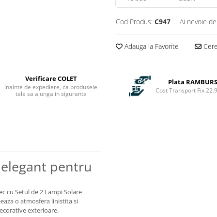
Cod Produs:
C947
Ai nevoie de
Adauga la Favorite
Cere 
Verificare COLET
Plata RAMBUR
inainte de expediere, ca produsele
Cost Transport Fix 22.9
tale sa ajunga in siguranta
 elegant pentru
mec cu Setul de 2 Lampi Solare
eaza o atmosfera linistita si
decorative exterioare.