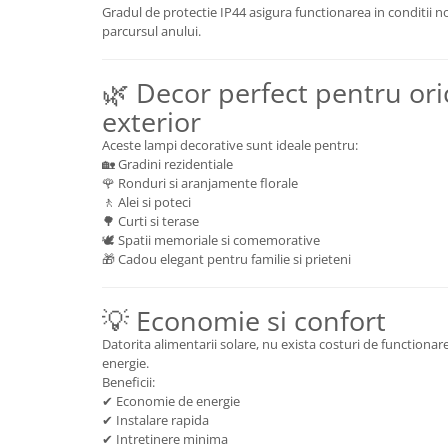
Gradul de protectie IP44 asigura functionarea in conditii n
parcursul anului.
🌿 Decor perfect pentru ori
exterior
Aceste lampi decorative sunt ideale pentru:
🏡 Gradini rezidentiale
🌹 Ronduri si aranjamente florale
🚶 Alei si poteci
🌳 Curti si terase
🕊 Spatii memoriale si comemorative
🎁 Cadou elegant pentru familie si prieteni
💡 Economie si confort
Datorita alimentarii solare, nu exista costuri de function
energie.
Beneficii:
✔ Economie de energie
✔ Instalare rapida
✔ Intretinere minima