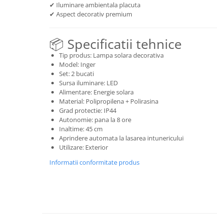
✔ Iluminare ambientala placuta
✔ Aspect decorativ premium
📦 Specificatii tehnice
Tip produs: Lampa solara decorativa
Model: Inger
Set: 2 bucati
Sursa iluminare: LED
Alimentare: Energie solara
Material: Polipropilena + Polirasina
Grad protectie: IP44
Autonomie: pana la 8 ore
Inaltime: 45 cm
Aprindere automata la lasarea intunericului
Utilizare: Exterior
Informatii conformitate produs