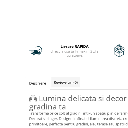
Livrare RAPIDA
direct la usa ta in maxim 3 zile
lucratoare.
Review-uri
(0)
Descriere
👼 Lumina delicata si decor
gradina ta
Transforma orice colt al gradinii intr-un spatiu plin de far
Decorative Inger. Designul rafinat si iluminarea discreta cre
primitoare, perfecta pentru gradini, alei, terase sau spatii 