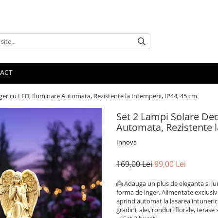
ACT
ger cu LED, Iluminare Automata, Rezistente la Intemperii, IP44, 45 cm
Set 2 Lampi Solare Dec
Automata, Rezistente l
Innova
169,00 Lei
89,00 Lei
👼 Adauga un plus de eleganta si lum
forma de inger. Alimentate exclusiv c
aprind automat la lasarea intunericu
gradini, alei, ronduri florale, teras