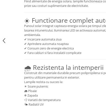
Fiind alimentate de energia solara, lampile functioneaza c
prize sau costuri suplimentare de electricitate.
☀️ Functionare complet au
Panoul solar integrat capteaza energia solara pe timpul zilei
lasarea intunericului, iluminarea LED se activeaza automat
ambientala.
✔ Incarcare automata ziua
✔ Aprindere automata noaptea
✔ Consum zero de energie electrica
✔ Fara cabluri si fara instalatii complicate
🌧 Rezistenta la intemperii
Construit din materiale durabile precum polipropilena si po
pentru utilizare permanenta in exterior.
Lampile rezista cu succes la:
☀ Soare puternic
🌧 Ploaie
❄ Zapada
💨 Variatii de temperatura
🌤 Radiatii UV