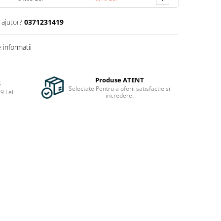
 ajutor?
0371231419
informatii
Produse ATENT
S
Selectate Pentru a oferii satisfactie si
9 Lei
incredere.