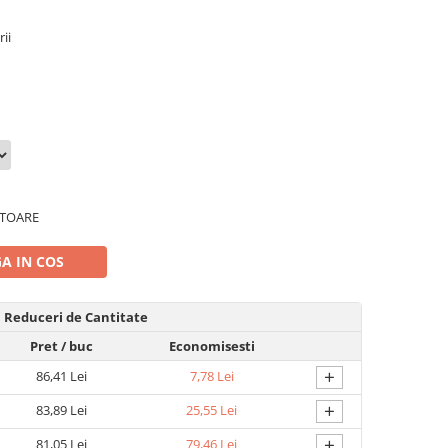
ii
ATOARE
A IN COS
Reduceri de Cantitate
Pret
/ buc
Economisesti
+
86,41 Lei
7,78 Lei
+
83,89 Lei
25,55 Lei
+
81,05 Lei
79,46 Lei