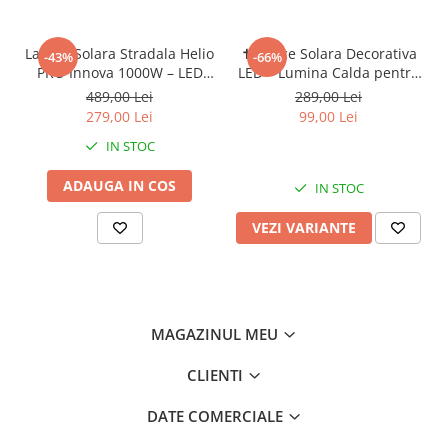
Lampa Solara Stradala Helio
✝️ Cruce Solara Decorativa
-43%
-66%
PRO Innova 1000W – LED
LED – Lumina Calda pentru
80 000 lm, Senzor Miscare,
Comemorare si Liniste
489,00 Lei
289,00 Lei
Senzor Lumina IP66,
279,00 Lei
99,00 Lei
Telecomanda & Suport
IN STOC
Prindere + Cadou Surpriza
ADAUGA IN COS
IN STOC
VEZI VARIANTE
MAGAZINUL MEU
CLIENTI
DATE COMERCIALE