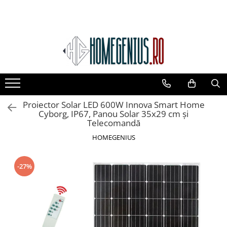
Toate Produsele
PACHETE PROMOTIONALE
CAMERE SUPRAVEGHERE
Camere IP WIFI Interior
Camere IP WIFI Exterior
Proiector Solar LED 600W Innova Smart Home
Camere Supraveghere Solare
Cyborg, IP67, Panou Solar 35x29 cm și
Telecomandă
LAMPI SOLARE
HOMEGENIUS
Lampi Solare Stradale
Lampi Solare Decorative
-27%
CASA SI GRADINA
Decoratiuni Solare Gradina
Veioze si Lampi
Produse Pentru Casa