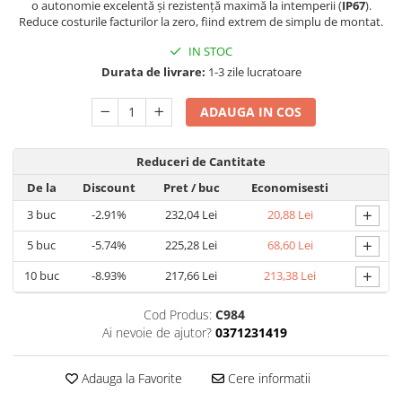
o autonomie excelentă și rezistență maximă la intemperii (
IP67
).
Reduce costurile facturilor la zero, fiind extrem de simplu de montat.
IN STOC
Durata de livrare:
1-3 zile lucratoare
ADAUGA IN COS
Reduceri de Cantitate
De la
Discount
Pret
/ buc
Economisesti
+
3
buc
-2.91%
232,04 Lei
20,88 Lei
+
5
buc
-5.74%
225,28 Lei
68,60 Lei
+
10
buc
-8.93%
217,66 Lei
213,38 Lei
Cod Produs:
C984
Ai nevoie de ajutor?
0371231419
Adauga la Favorite
Cere informatii