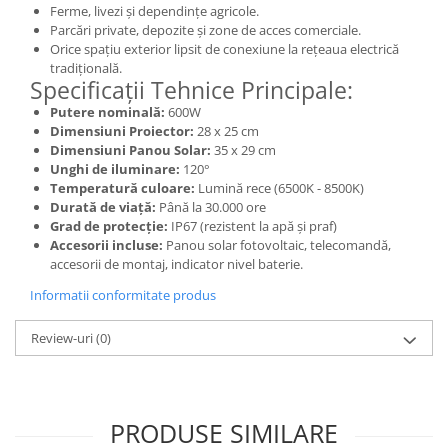
Ferme, livezi și dependințe agricole.
Parcări private, depozite și zone de acces comerciale.
Orice spațiu exterior lipsit de conexiune la rețeaua electrică
tradițională.
Specificații Tehnice Principale:
Putere nominală:
600W
Dimensiuni Proiector:
28 x 25 cm
Dimensiuni Panou Solar:
35 x 29 cm
Unghi de iluminare:
120°
Temperatură culoare:
Lumină rece (6500K - 8500K)
Durată de viață:
Până la 30.000 ore
Grad de protecție:
IP67 (rezistent la apă și praf)
Accesorii incluse:
Panou solar fotovoltaic, telecomandă,
accesorii de montaj, indicator nivel baterie.
Informatii conformitate produs
Review-uri
(0)
PRODUSE SIMILARE