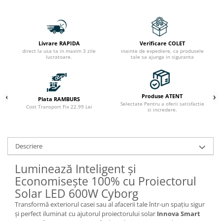
Livrare RAPIDA
Verificare COLET
direct la usa ta in maxim 3 zile
inainte de expediere, ca produsele
lucratoare.
tale sa ajunga in siguranta
Produse ATENT
Plata RAMBURS
Selectate Pentru a oferii satisfactie
Cost Transport Fix 22.99 Lei
si incredere.
Descriere
Luminează Inteligent și
Economisește 100% cu Proiectorul
Solar LED 600W Cyborg
Transformă exteriorul casei sau al afacerii tale într-un spațiu sigur
și perfect iluminat cu ajutorul proiectorului solar
Innova Smart