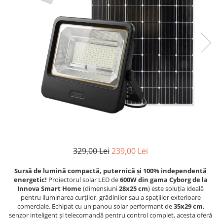
Scule Si Accesorii
sanatate si ingrijire
AUTO-MOTO
CADOURI
PAS FIX
329,00 Lei
239,00 Lei
Sursă de lumină compactă, puternică și 100% independentă
energetic!
Proiectorul solar LED de
600W din gama Cyborg de la
Innova Smart Home
(dimensiuni
28x25 cm
) este soluția ideală
pentru iluminarea curților, grădinilor sau a spațiilor exterioare
comerciale. Echipat cu un panou solar performant de
35x29 cm
,
senzor inteligent și telecomandă pentru control complet, acesta oferă