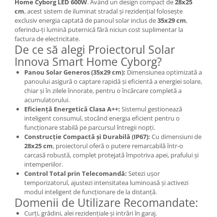
Home Cyborg LED 600W
. Având un design compact de
28x25
cm
, acest sistem de iluminat stradal și rezidențial folosește
exclusiv energia captată de panoul solar inclus de
35x29 cm
,
oferindu-ți lumină puternică fără niciun cost suplimentar la
factura de electricitate.
De ce să alegi Proiectorul Solar
Innova Smart Home Cyborg?
Panou Solar Generos (35x29 cm):
Dimensiunea optimizată a
panoului asigură o captare rapidă și eficientă a energiei solare,
chiar și în zilele înnorate, pentru o încărcare completă a
acumulatorului.
Eficiență Energetică Clasa A++:
Sistemul gestionează
inteligent consumul, stocând energia eficient pentru o
funcționare stabilă pe parcursul întregii nopți.
Construcție Compactă și Durabilă (IP67):
Cu dimensiuni de
28x25 cm
, proiectorul oferă o putere remarcabilă într-o
carcasă robustă, complet protejată împotriva apei, prafului și
intemperiilor.
Control Total prin Telecomandă:
Setezi ușor
temporizatorul, ajustezi intensitatea luminoasă și activezi
modul inteligent de funcționare de la distanță.
Domenii de Utilizare Recomandate:
Curți, grădini, alei rezidențiale și intrări în garaj.