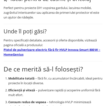
Perfect pentru proiecte DIY: vopsirea gardului, lacuirea mobilei,
zugrăvitul interioarelor sau aplicarea de primer/ulei protector el este
un ajutor de nădejde.
Unde îl poți găsi?
Pentru specificații detaliate, accesorii și oferte disponibile, vizitează
pagina oficială a produsului:
Pistol de pulverizare electric fără fir HVLP Innova Smart 800 W –
HomeGenius
De ce merită să-l folosești?
Mobilitate totală
– fără fir, cu acumulatori încărcabili, ideal pentru
proiecte în locații diverse.
Eficiență și viteză
– pulverizare rapidă și acoperire uniformă fără
mult efort.
Consum redus de vopsea
– tehnologia HVLP minimizează