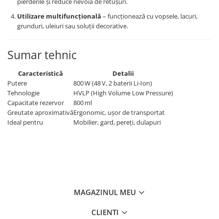
pierderile și reduce nevoia de retușuri.
Utilizare multifuncțională
– funcționează cu vopsele, lacuri,
grunduri, uleiuri sau soluții decorative.
Sumar tehnic
Caracteristică
Detalii
Putere
800 W (48 V, 2 baterii Li-Ion)
Tehnologie
HVLP (High Volume Low Pressure)
Capacitate rezervor
800 ml
Greutate aproximativă
Ergonomic, ușor de transportat
Ideal pentru
Mobilier, gard, pereți, dulapuri
MAGAZINUL MEU
CLIENTI