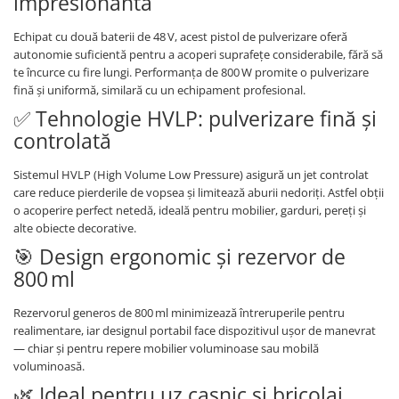
impresionantă
Echipat cu două baterii de 48 V, acest pistol de pulverizare oferă
autonomie suficientă pentru a acoperi suprafețe considerabile, fără să
te încurce cu fire lungi. Performanța de 800 W promite o pulverizare
fină și uniformă, similară cu un echipament profesional.
✅ Tehnologie HVLP: pulverizare fină și
controlată
Sistemul HVLP (High Volume Low Pressure) asigură un jet controlat
care reduce pierderile de vopsea și limitează aburii nedoriți. Astfel obții
o acoperire perfect netedă, ideală pentru mobilier, garduri, pereți și
alte obiecte decorative.
🎯 Design ergonomic și rezervor de
800 ml
Rezervorul generos de 800 ml minimizează întreruperile pentru
realimentare, iar designul portabil face dispozitivul ușor de manevrat
— chiar și pentru repere mobilier voluminoase sau mobilă
voluminoasă.
🌿 Ideal pentru uz casnic și bricolaj